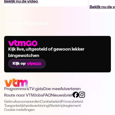
Bekijk nu de video
Bekijk nu de 
Ga naar Het Conclaaf
Kijk live, uitgesteld of gewoon lekker
bingewatchen
Kijk op
Programma's
TV-gids
Doe mee
Adverteren
Route naar VTM
Jobs
FAQ
Nieuwsbrief
Gebruiksvoorwaarden
Cookiebeleid
Privacybeleid
Toegankelijkheidsverklaring
Wedstrijdreglement
Cookie instellingen