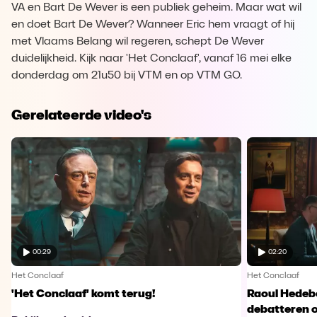
VA en Bart De Wever is een publiek geheim. Maar wat wil
en doet Bart De Wever? Wanneer Eric hem vraagt of hij
met Vlaams Belang wil regeren, schept De Wever
duidelijkheid. Kijk naar 'Het Conclaaf', vanaf 16 mei elke
donderdag om 21u50 bij VTM en op VTM GO.
Gerelateerde video's
00:29
02:20
Het Conclaaf
Het Conclaaf
'Het Conclaaf' komt terug!
Raoul Hede
debatteren ov