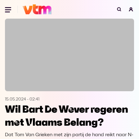
Oeps, browser niet ondersteund
Voor je onze programma's gaat ontdekken,
best je browser updaten of hieronder één
van de ondersteunde browsers
downloaden.
Google Chrome
Download
Firefox
Download
Safari
Download
15.05.2024
-
02:41
Wil Bart De Wever regeren
Microsoft Edge
Download
met Vlaams Belang?
Opera
Download
Dat Tom Van Grieken met zijn partij de hand reikt naar N-