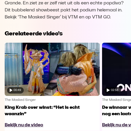
Grande. En ziet ze er zelf niet uit als een echte popdiva?
Dit bubbelend showbeest pakt het podium helemaal in.
Bekijk ‘The Masked Singer’ bij VTM en op VTM GO.
Gerelateerde video's
00:49
02:56
The Masked Singer
The Masked Sing
King Krab over winst: “Het is echt
De winnaar 
waanzin”
nog een laa
Bekijk nu de video
Bekijk nu de 