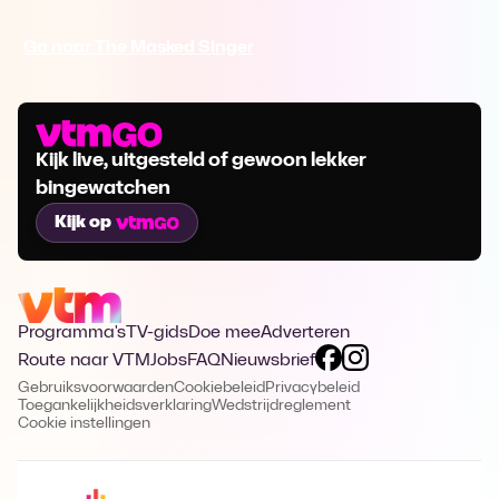
Ga naar The Masked Singer
Kijk live, uitgesteld of gewoon lekker
bingewatchen
Kijk op
Programma's
TV-gids
Doe mee
Adverteren
Route naar VTM
Jobs
FAQ
Nieuwsbrief
Gebruiksvoorwaarden
Cookiebeleid
Privacybeleid
Toegankelijkheidsverklaring
Wedstrijdreglement
Cookie instellingen