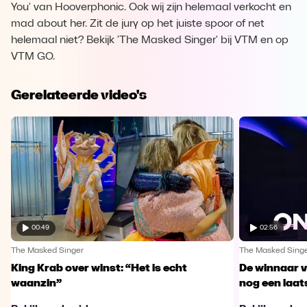
You' van Hooverphonic. Ook wij zijn helemaal verkocht en
mad about her. Zit de jury op het juiste spoor of net
helemaal niet? Bekijk 'The Masked Singer' bij VTM en op
VTM GO.
Gerelateerde video's
00:49
02:56
The Masked Singer
The Masked Sing
King Krab over winst: “Het is echt
De winnaar 
waanzin”
nog een laa