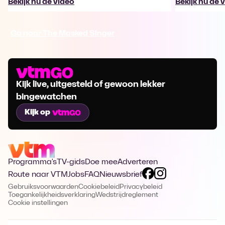
Bekijk nu de video
Bekijk nu de 
Ga naar The Masked Singer
Kijk live, uitgesteld of gewoon lekker
bingewatchen
Kijk op
Programma's
TV-gids
Doe mee
Adverteren
Route naar VTM
Jobs
FAQ
Nieuwsbrief
Gebruiksvoorwaarden
Cookiebeleid
Privacybeleid
Toegankelijkheidsverklaring
Wedstrijdreglement
Cookie instellingen