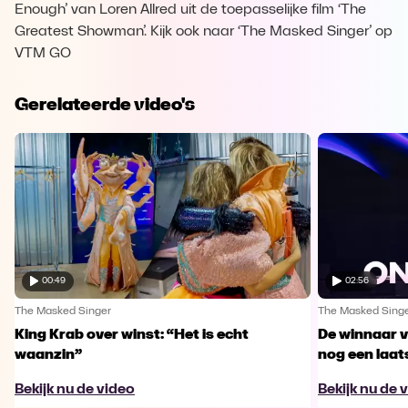
Enough’ van Loren Allred uit de toepasselijke film ‘The
Greatest Showman’. Kijk ook naar ‘The Masked Singer’ op
VTM GO
Gerelateerde video's
00:49
02:56
The Masked Singer
The Masked Sing
King Krab over winst: “Het is echt
De winnaar 
waanzin”
nog een laa
Bekijk nu de video
Bekijk nu de 