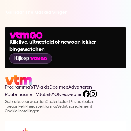
Ga naar The Masked Singer
Kijk live, uitgesteld of gewoon lekker
bingewatchen
Kijk op
Programma's
TV-gids
Doe mee
Adverteren
Route naar VTM
Jobs
FAQ
Nieuwsbrief
Gebruiksvoorwaarden
Cookiebeleid
Privacybeleid
Toegankelijkheidsverklaring
Wedstrijdreglement
Cookie instellingen