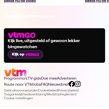
Bekijk nu de video
Bekijk nu de 
Ga naar The Masked Singer
Kijk live, uitgesteld of gewoon lekker
bingewatchen
Kijk op
Programma's
TV-gids
Doe mee
Adverteren
Route naar VTM
Jobs
FAQ
Nieuwsbrief
Gebruiksvoorwaarden
Cookiebeleid
Privacybeleid
Toegankelijkheidsverklaring
Wedstrijdreglement
Cookie instellingen