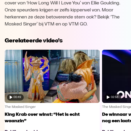
cover van ‘How Long Will I Love You’ van Ellie Goulding.
Onze speurders krijgen er zelfs kippenvel van. Maar
herkennen ze deze betoverende stem ook? Bekijk ‘The
Masked Singer’ bij VTM en op VTM GO.
Gerelateerde video's
00:49
02:56
The Masked Singer
The Masked Sing
King Krab over winst: “Het is echt
De winnaar 
waanzin”
nog een laa