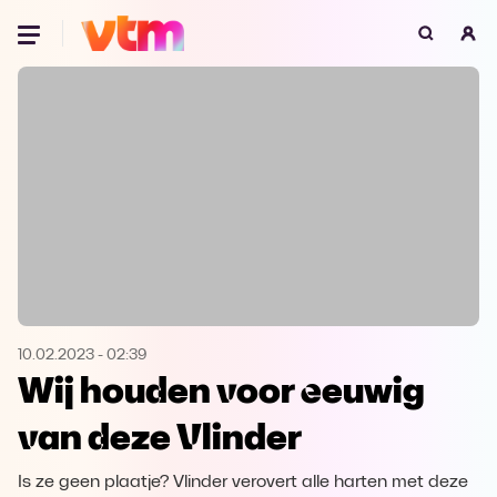
Oeps, browser niet ondersteund
Voor je onze programma's gaat ontdekken,
best je browser updaten of hieronder één
van de ondersteunde browsers
downloaden.
Google Chrome
Download
Firefox
Download
Safari
Download
10.02.2023
-
02:39
Wij houden voor eeuwig
Microsoft Edge
Download
van deze Vlinder
Opera
Download
Is ze geen plaatje? Vlinder verovert alle harten met deze