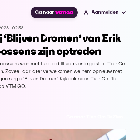
Ga naar
Aanmelden
2023
-
02:58
j ‘Blijven Dromen’ van Erik
ossens zijn optreden
Goossens was met Leopold III een vaste gast bij Tien Om
en. Zoveel jaar later verwelkomen we hem opnieuw met
igen single ‘Blijven Dromen’. Kijk ook naar ‘Tien Om Te
 op VTM GO.
Ga naar Tien Om Te Zien