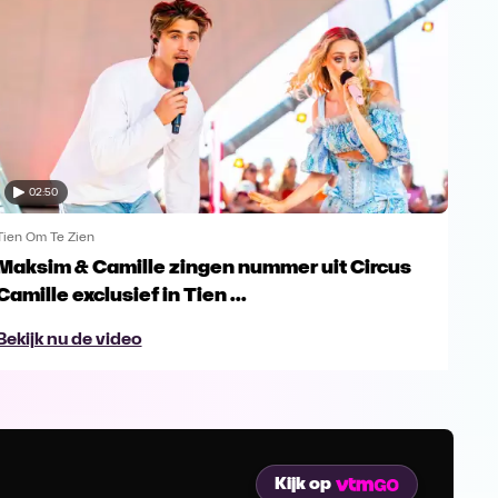
02:50
Tien Om Te Zien
Tien
Maksim & Camille zingen nummer uit Circus
Art
Camille exclusief in Tien ...
Mar
Bekijk nu de video
Bek
Kijk op