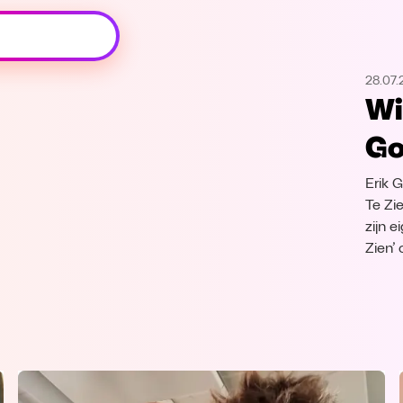
Oeps, browser niet ondersteund
28.07.
Voor je onze programma's gaat ontdekken,
Wi
best je browser updaten of hieronder één
van de ondersteunde browsers
Go
downloaden.
Erik 
Google Chrome
Download
Te Zi
zijn e
Firefox
Download
Zien’
Safari
Download
Microsoft Edge
Download
Opera
Download