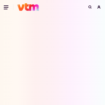
Oeps, browser niet ondersteund
Voor je onze programma's gaat ontdekken,
best je browser updaten of hieronder één
van de ondersteunde browsers
downloaden.
Google Chrome
Download
Firefox
Download
Safari
Download
Microsoft Edge
Download
Opera
Download