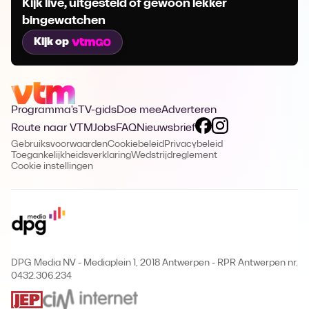
Kijk live, uitgesteld of gewoon lekker
bingewatchen
Kijk op
Programma's
TV-gids
Doe mee
Adverteren
Route naar VTM
Jobs
FAQ
Nieuwsbrief
Gebruiksvoorwaarden
Cookiebeleid
Privacybeleid
Toegankelijkheidsverklaring
Wedstrijdreglement
Cookie instellingen
DPG Media NV - Mediaplein 1, 2018 Antwerpen
-
RPR Antwerpen nr.
0432.306.234