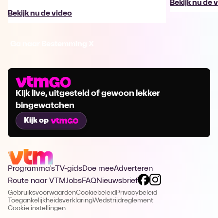
Bekijk nu de 
Bekijk nu de video
Ga naar Bestemming X
Kijk live, uitgesteld of gewoon lekker
bingewatchen
Kijk op
Programma's
TV-gids
Doe mee
Adverteren
Route naar VTM
Jobs
FAQ
Nieuwsbrief
Gebruiksvoorwaarden
Cookiebeleid
Privacybeleid
Toegankelijkheidsverklaring
Wedstrijdreglement
Cookie instellingen