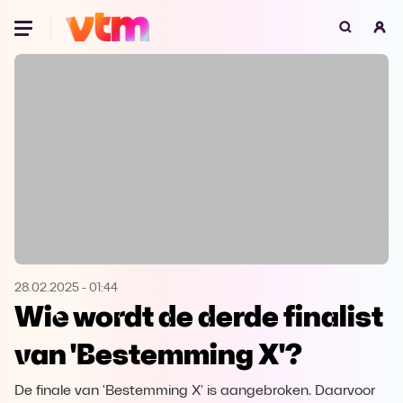
Oeps, browser niet ondersteund
Voor je onze programma's gaat ontdekken,
best je browser updaten of hieronder één
van de ondersteunde browsers
downloaden.
Google Chrome
Download
Firefox
Download
Safari
Download
28.02.2025
-
01:44
Wie wordt de derde finalist
Microsoft Edge
Download
van 'Bestemming X'?
Opera
Download
De finale van 'Bestemming X' is aangebroken. Daarvoor