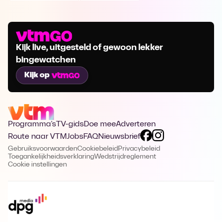
Kijk live, uitgesteld of gewoon lekker
bingewatchen
Kijk op
Programma's
TV-gids
Doe mee
Adverteren
Route naar VTM
Jobs
FAQ
Nieuwsbrief
Gebruiksvoorwaarden
Cookiebeleid
Privacybeleid
Toegankelijkheidsverklaring
Wedstrijdreglement
Cookie instellingen