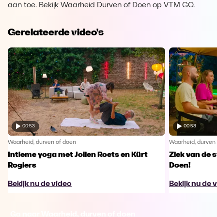
aan toe. Bekijk Waarheid Durven of Doen op VTM GO.
Gerelateerde video's
00:53
00:53
Waarheid, durven of doen
Waarheid, durven
Intieme yoga met Jolien Roets en Kürt
Ziek van de 
Rogiers
Doen!
Bekijk nu de video
Bekijk nu de 
Ga naar Waarheid, durven of doen