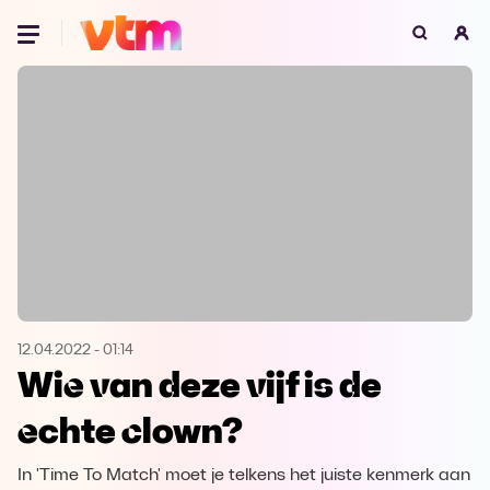
Oeps, browser niet ondersteund
Voor je onze programma's gaat ontdekken,
best je browser updaten of hieronder één
van de ondersteunde browsers
downloaden.
Google Chrome
Download
Firefox
Download
Safari
Download
12.04.2022
-
01:14
Wie van deze vijf is de
Microsoft Edge
Download
echte clown?
Opera
Download
In 'Time To Match' moet je telkens het juiste kenmerk aan