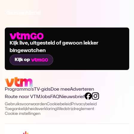
Ga naar Allerlei
Kijk live, uitgesteld of gewoon lekker
bingewatchen
Kijk op
Programma's
TV-gids
Doe mee
Adverteren
Route naar VTM
Jobs
FAQ
Nieuwsbrief
Gebruiksvoorwaarden
Cookiebeleid
Privacybeleid
Toegankelijkheidsverklaring
Wedstrijdreglement
Cookie instellingen