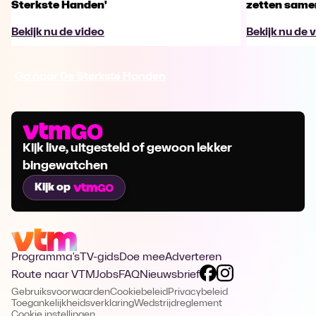
Sterkste Handen'
zetten same
Bekijk nu de video
Bekijk nu de 
Ga naar De Sterkste Handen
Kijk live, uitgesteld of gewoon lekker
bingewatchen
Kijk op
Programma's
TV-gids
Doe mee
Adverteren
Route naar VTM
Jobs
FAQ
Nieuwsbrief
Gebruiksvoorwaarden
Cookiebeleid
Privacybeleid
Toegankelijkheidsverklaring
Wedstrijdreglement
Cookie instellingen