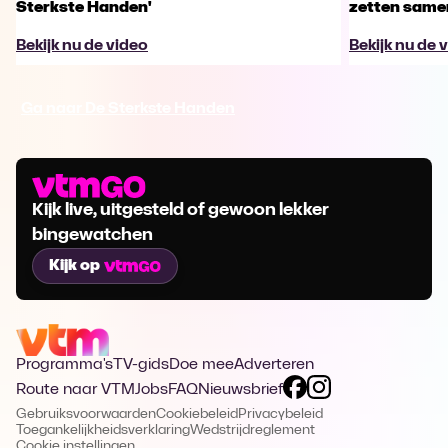
Sterkste Handen'
zetten same
Bekijk nu de video
Bekijk nu de 
Ga naar De Sterkste Handen
Kijk live, uitgesteld of gewoon lekker
bingewatchen
Kijk op
Programma's
TV-gids
Doe mee
Adverteren
Route naar VTM
Jobs
FAQ
Nieuwsbrief
Gebruiksvoorwaarden
Cookiebeleid
Privacybeleid
Toegankelijkheidsverklaring
Wedstrijdreglement
Cookie instellingen