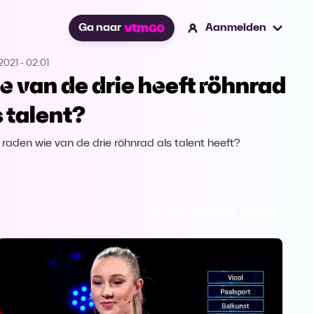
Ga naar
Aanmelden
2021
-
02:01
e van de drie heeft röhnrad
s talent?
j raden wie van de drie röhnrad als talent heeft?
Ga naar Game of Talents