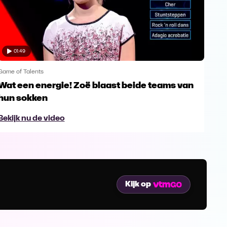
01:49
Game of Talents
Game
Wat een energie! Zoë blaast beide teams van
Luc
hun sokken
Bek
Bekijk nu de video
Kijk op