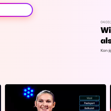
Oeps, browser niet ondersteund
04.03.
Voor je onze programma's gaat ontdekken,
Wi
best je browser updaten of hieronder één
van de ondersteunde browsers
al
downloaden.
Kan ji
Google Chrome
Download
Firefox
Download
Safari
Download
Microsoft Edge
Download
Opera
Download