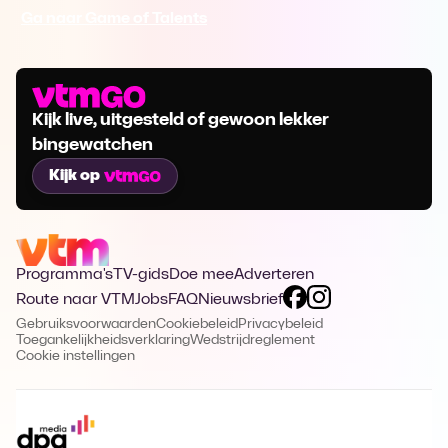
Ga naar Game of Talents
Kijk live, uitgesteld of gewoon lekker
bingewatchen
Kijk op
Programma's
TV-gids
Doe mee
Adverteren
Route naar VTM
Jobs
FAQ
Nieuwsbrief
Gebruiksvoorwaarden
Cookiebeleid
Privacybeleid
Toegankelijkheidsverklaring
Wedstrijdreglement
Cookie instellingen