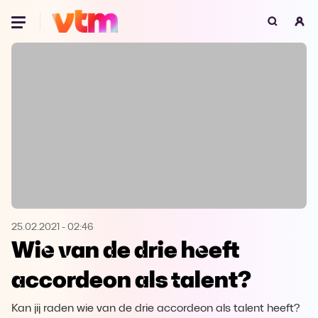
Oeps, browser niet ondersteund
Voor je onze programma's gaat ontdekken,
best je browser updaten of hieronder één
van de ondersteunde browsers
downloaden.
Google Chrome
Download
Firefox
Download
Safari
Download
25.02.2021
-
02:46
Wie van de drie heeft
Microsoft Edge
Download
accordeon als talent?
Opera
Download
Kan jij raden wie van de drie accordeon als talent heeft?