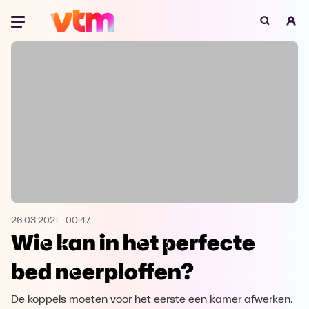
Oeps, browser niet ondersteund
Voor je onze programma's gaat ontdekken,
best je browser updaten of hieronder één
van de ondersteunde browsers
downloaden.
Google Chrome
Download
Firefox
Download
Safari
Download
26.03.2021
-
00:47
Wie kan in het perfecte
Microsoft Edge
Download
bed neerploffen?
Opera
Download
De koppels moeten voor het eerste een kamer afwerken.