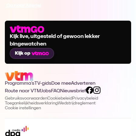
Ga naar Allerlei
Kijk live, uitgesteld of gewoon lekker
bingewatchen
Kijk op
Programma's
TV-gids
Doe mee
Adverteren
Route naar VTM
Jobs
FAQ
Nieuwsbrief
Gebruiksvoorwaarden
Cookiebeleid
Privacybeleid
Toegankelijkheidsverklaring
Wedstrijdreglement
Cookie instellingen