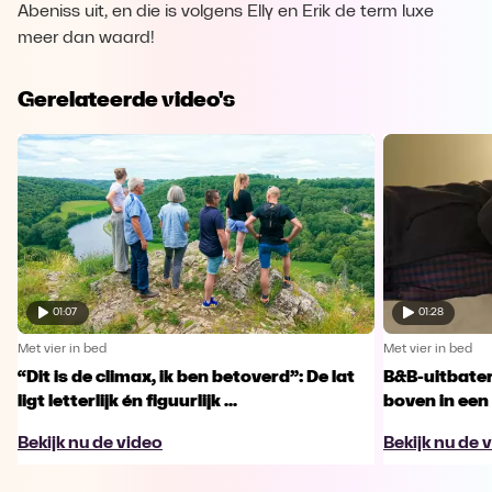
Abeniss uit, en die is volgens Elly en Erik de term luxe
meer dan waard!
Gerelateerde video's
01:07
01:28
Met vier in bed
Met vier in bed
“Dit is de climax, ik ben betoverd”: De lat
B&B-uitbater 
ligt letterlijk én figuurlijk ...
boven in een 
Bekijk nu de video
Bekijk nu de 