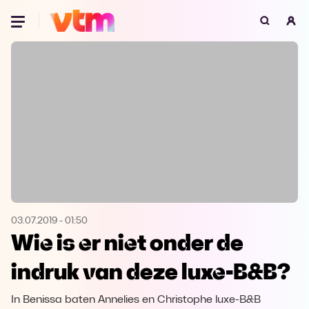
Oeps, browser niet ondersteund
Voor je onze programma's gaat ontdekken,
best je browser updaten of hieronder één
van de ondersteunde browsers
downloaden.
Google Chrome
Download
Firefox
Download
Safari
Download
03.07.2019
-
01:50
Wie is er niet onder de
Microsoft Edge
Download
indruk van deze luxe-B&B?
Opera
Download
In Benissa baten Annelies en Christophe luxe-B&B