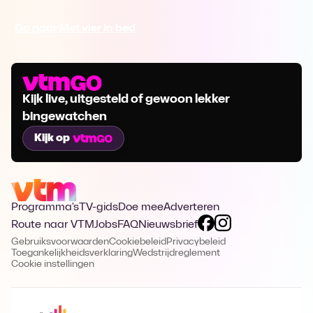
Ga naar Met vier in bed
Kijk live, uitgesteld of gewoon lekker
bingewatchen
Kijk op
Programma's
TV-gids
Doe mee
Adverteren
Route naar VTM
Jobs
FAQ
Nieuwsbrief
Gebruiksvoorwaarden
Cookiebeleid
Privacybeleid
Toegankelijkheidsverklaring
Wedstrijdreglement
Cookie instellingen