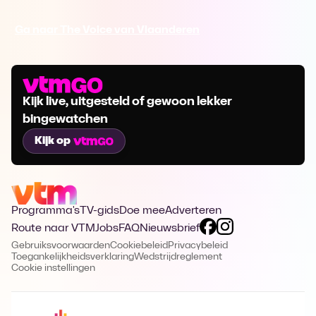
Ga naar The Voice van Vlaanderen
Kijk live, uitgesteld of gewoon lekker
bingewatchen
Kijk op
Programma's
TV-gids
Doe mee
Adverteren
Route naar VTM
Jobs
FAQ
Nieuwsbrief
Gebruiksvoorwaarden
Cookiebeleid
Privacybeleid
Toegankelijkheidsverklaring
Wedstrijdreglement
Cookie instellingen