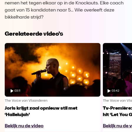
nemen het tegen elkaar op in de Knockouts. Elke coach
gaat van 15 kandidaten naar 5... Wie overleeft deze
bikkelharde strijd?
Gerelateerde video's
03:11
03:42
The Voice van Vlaanderen
The Voice van Vl
Joris krijgt zaal opnieuw stil met
Tv-Première:
‘Hallelujah’
hit ‘Let You 
Bekijk nu de video
Bekijk nu de 