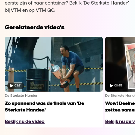
eerste zijn of haar container? Bekijk 'De Sterkste Handen'
bij VTM en op VTM GO.
Gerelateerde video's
03:51
00:45
De Sterkste Handen
De Sterkste Hand
Zo spannend was de finale van 'De
Wow! Deelne
Sterkste Handen'
zetten same
Bekijk nu de video
Bekijk nu de 