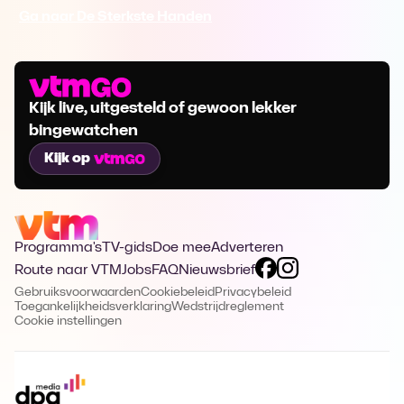
Ga naar De Sterkste Handen
Kijk live, uitgesteld of gewoon lekker
bingewatchen
Kijk op
Programma's
TV-gids
Doe mee
Adverteren
Route naar VTM
Jobs
FAQ
Nieuwsbrief
Gebruiksvoorwaarden
Cookiebeleid
Privacybeleid
Toegankelijkheidsverklaring
Wedstrijdreglement
Cookie instellingen