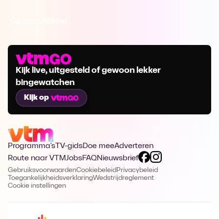
Ga naar Allerlei
Kijk live, uitgesteld of gewoon lekker
bingewatchen
Kijk op
Programma's
TV-gids
Doe mee
Adverteren
Route naar VTM
Jobs
FAQ
Nieuwsbrief
Gebruiksvoorwaarden
Cookiebeleid
Privacybeleid
Toegankelijkheidsverklaring
Wedstrijdreglement
Cookie instellingen