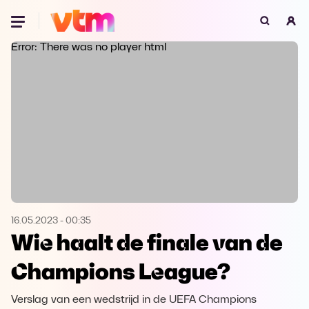
Oeps, browser niet ondersteund
Error: There was no player html
Voor je onze programma's gaat ontdekken,
best je browser updaten of hieronder één
van de ondersteunde browsers
downloaden.
Google Chrome
Download
Firefox
Download
Safari
Download
16.05.2023
-
00:35
Wie haalt de finale van de
Microsoft Edge
Download
Champions League?
Opera
Download
Verslag van een wedstrijd in de UEFA Champions