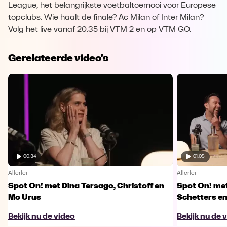
League, het belangrijkste voetbaltoernooi voor Europese
topclubs. Wie haalt de finale? Ac Milan of Inter Milan?
Volg het live vanaf 20.35 bij VTM 2 en op VTM GO.
Gerelateerde video's
00:34
01:05
Allerlei
Allerlei
Spot On! met Dina Tersago, Christoff en
Spot On! me
Mo Urus
Schetters en
Bekijk nu de video
Bekijk nu de 