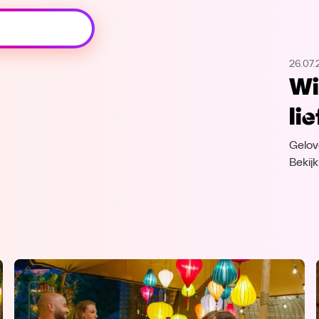
Oeps, browser niet ondersteund
26.07.
Voor je onze programma's gaat ontdekken,
Wi
best je browser updaten of hieronder één
van de ondersteunde browsers
li
downloaden.
Gelov
Google Chrome
Download
Bekij
Firefox
Download
Safari
Download
Microsoft Edge
Download
Opera
Download