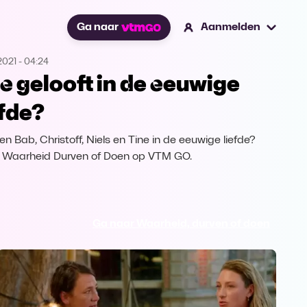
Ga naar
Aanmelden
2021
-
04:24
e gelooft in de eeuwige
efde?
en Bab, Christoff, Niels en Tine in de eeuwige liefde?
k Waarheid Durven of Doen op VTM GO.
Ga naar Waarheid, durven of doen