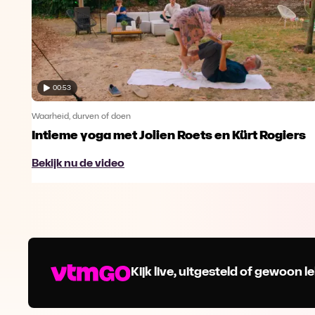
00:53
Waarheid, durven of doen
Intieme yoga met Jolien Roets en Kürt Rogiers
Bekijk nu de video
Kijk live, uitgesteld of gewoon