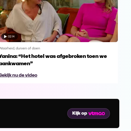
02:14
Waarheid, durven of doen
Waar
Yanina: “Het hotel was afgebroken toen we
Slo
aankwamen”
'Re
Bekijk nu de video
Bek
Kijk op