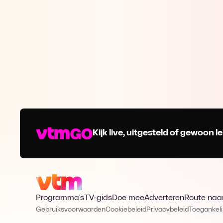
Kijk live, uitgesteld of gewoon
Programma's
TV-gids
Doe mee
Adverteren
Route naa
Gebruiksvoorwaarden
Cookiebeleid
Privacybeleid
Toegankeli