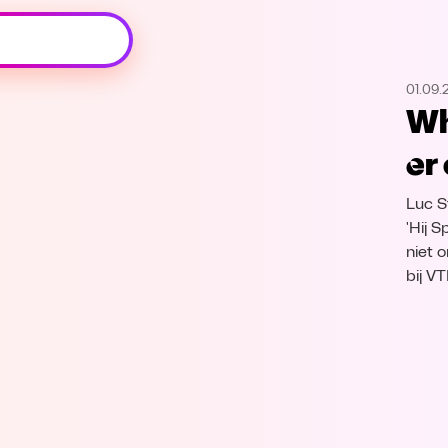
Oeps, browser niet ondersteund
01.09.
Voor je onze programma's gaat ontdekken,
Wh
best je browser updaten of hieronder één
van de ondersteunde browsers
er
downloaden.
Luc S
Google Chrome
Download
'Hij 
niet 
Firefox
Download
bij V
Safari
Download
Microsoft Edge
Download
Opera
Download