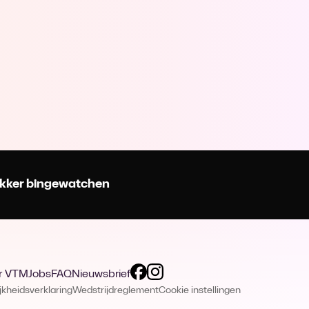
 lekker bingewatchen
r VTM
Jobs
FAQ
Nieuwsbrief
jkheidsverklaring
Wedstrijdreglement
Cookie instellingen