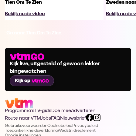
Tien Om Te Zien
Zweden naar 
Bekijk nu de video
Bekijk nu de 
Ga naar Tien Om Te Zien
Kijk live, uitgesteld of gewoon lekker
bingewatchen
Kijk op
Programma's
TV-gids
Doe mee
Adverteren
Route naar VTM
Jobs
FAQ
Nieuwsbrief
Gebruiksvoorwaarden
Cookiebeleid
Privacybeleid
Toegankelijkheidsverklaring
Wedstrijdreglement
Cookie instellingen