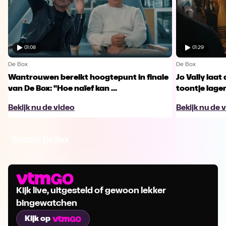
01:08
01:29
De Box
De Box
Wantrouwen bereikt hoogtepunt in finale
Jo Vally laa
van De Box: "Hoe naïef kan ...
toontje lage
Bekijk nu de video
Bekijk nu de 
Ga naar De Box
Kijk live, uitgesteld of gewoon lekker
bingewatchen
Kijk op