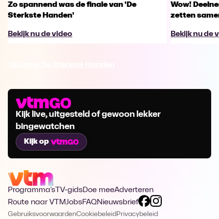
Zo spannend was de finale van 'De
Wow! Deelne
Sterkste Handen'
zetten same
Bekijk nu de video
Bekijk nu de 
Ga naar De Sterkste Handen
Kijk live, uitgesteld of gewoon lekker
bingewatchen
Kijk op
Programma's
TV-gids
Doe mee
Adverteren
Route naar VTM
Jobs
FAQ
Nieuwsbrief
Gebruiksvoorwaarden
Cookiebeleid
Privacybeleid