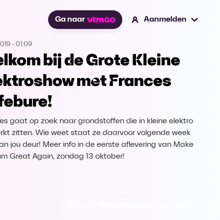
Ga naar
Aanmelden
2019
-
01:09
lkom bij de Grote Kleine
ektroshow met Frances
febure!
es gaat op zoek naar grondstoffen die in kleine elektro
rkt zitten. Wie weet staat ze daarvoor volgende week
an jou deur! Meer info in de eerste aflevering van Make
um Great Again, zondag 13 oktober!
Ga naar Make Belgium Great Again