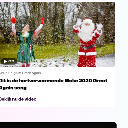
01:51
Make Belgium Great Again
Make
Dit is de hartverwarmende Make 2020 Great
Ken
Again song
Ag
Bekijk nu de video
Bek