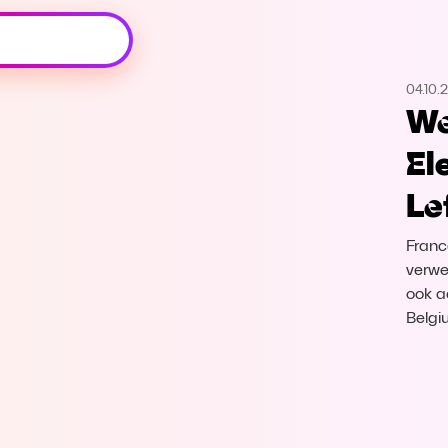
Oeps, browser niet ondersteund
04.10.
Voor je onze programma's gaat ontdekken,
We
best je browser updaten of hieronder één
van de ondersteunde browsers
El
downloaden.
Le
Google Chrome
Download
Franc
Firefox
Download
verwe
ook a
Belgi
Safari
Download
Microsoft Edge
Download
Opera
Download