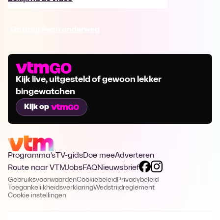
Ga naar Pech onderweg
Kijk live, uitgesteld of gewoon lekker
bingewatchen
Kijk op
Programma's
TV-gids
Doe mee
Adverteren
Route naar VTM
Jobs
FAQ
Nieuwsbrief
Gebruiksvoorwaarden
Cookiebeleid
Privacybeleid
Toegankelijkheidsverklaring
Wedstrijdreglement
Cookie instellingen