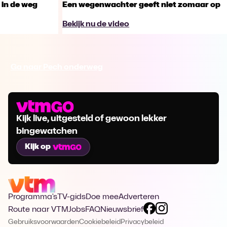
 in de weg
Een wegenwachter geeft niet zomaar op
Bekijk nu de video
Ga naar Pech onderweg
Kijk live, uitgesteld of gewoon lekker
bingewatchen
Kijk op
Programma's
TV-gids
Doe mee
Adverteren
Route naar VTM
Jobs
FAQ
Nieuwsbrief
Gebruiksvoorwaarden
Cookiebeleid
Privacybeleid