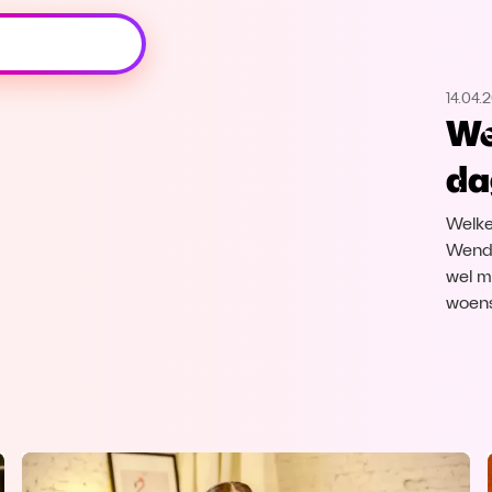
Oeps, browser niet ondersteund
14.04.
Voor je onze programma's gaat ontdekken,
We
best je browser updaten of hieronder één
van de ondersteunde browsers
da
downloaden.
Welke
Google Chrome
Download
Wendy
wel m
Firefox
Download
woens
Safari
Download
Microsoft Edge
Download
Opera
Download