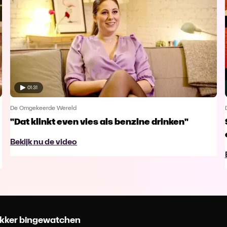
01:31
De Omgekeerde Wereld
"Dat klinkt even vies als benzine drinken"
Bekijk nu de video
 lekker bingewatchen