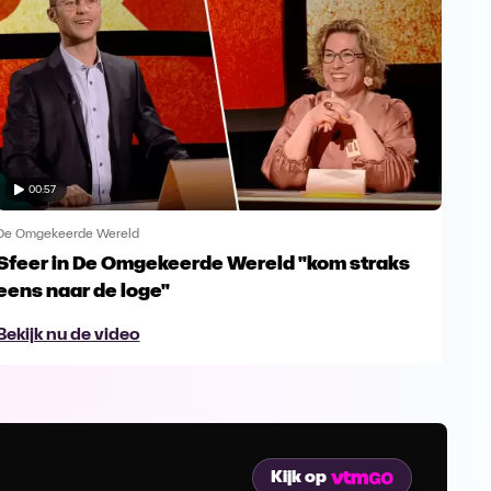
00:57
De Omgekeerde Wereld
De O
Sfeer in De Omgekeerde Wereld "kom straks
"Ed
eens naar de loge"
Bek
Bekijk nu de video
Kijk op