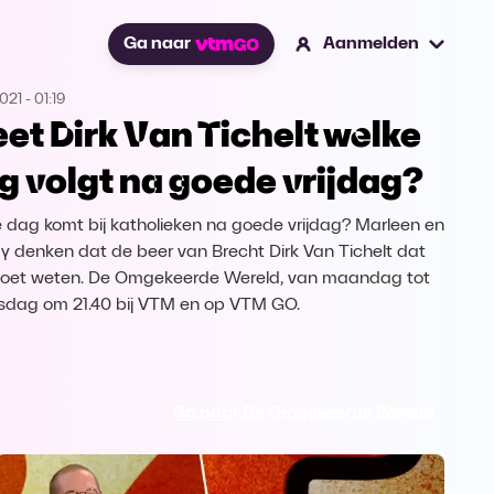
Ga naar
Aanmelden
2021
-
01:19
et Dirk Van Tichelt welke
g volgt na goede vrijdag?
 dag komt bij katholieken na goede vrijdag? Marleen en
 denken dat de beer van Brecht Dirk Van Tichelt dat
oet weten. De Omgekeerde Wereld, van maandag tot
dag om 21.40 bij VTM en op VTM GO.
Ga naar De Omgekeerde Wereld