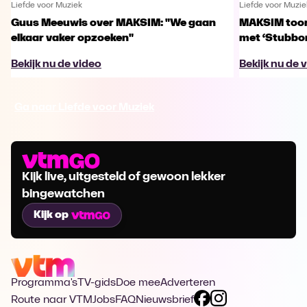
Liefde voor Muziek
Liefde voor Muzie
Guus Meeuwis over MAKSIM: "We gaan
MAKSIM toont
elkaar vaker opzoeken"
met ‘Stubbo
Bekijk nu de video
Bekijk nu de 
Ga naar Liefde voor Muziek
Kijk live, uitgesteld of gewoon lekker
bingewatchen
Kijk op
Programma's
TV-gids
Doe mee
Adverteren
Route naar VTM
Jobs
FAQ
Nieuwsbrief