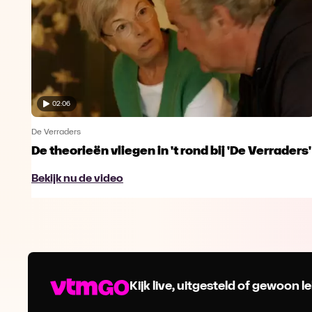
02:06
De Verraders
De theorieën vliegen in 't rond bij 'De Verraders'
Bekijk nu de video
Kijk live, uitgesteld of gewoon