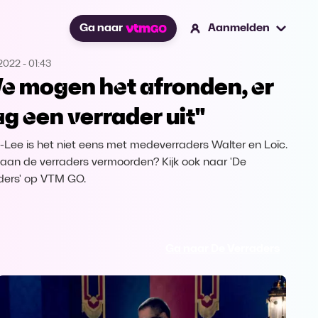
Ga naar
Aanmelden
.2022
-
01:43
e mogen het afronden, er
g een verrader uit"
-Lee is het niet eens met medeverraders Walter en Loïc.
aan de verraders vermoorden? Kijk ook naar 'De
ders' op VTM GO.
Ga naar De Verraders