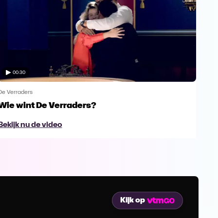
00:30
De Verraders
De V
Wie wint De Verraders?
Yan
Bekijk nu de video
Bek
Kijk op