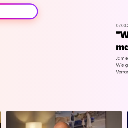
Oeps, browser niet ondersteund
07.03
Voor je onze programma's gaat ontdekken,
"W
best je browser updaten of hieronder één
van de ondersteunde browsers
ma
downloaden.
Jamie
Google Chrome
Download
Wie g
Verra
Firefox
Download
Safari
Download
Microsoft Edge
Download
Opera
Download