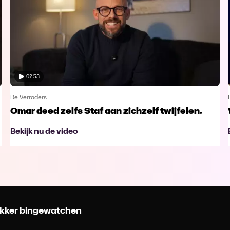
02:53
De Verraders
Omar deed zelfs Staf aan zichzelf twijfelen.
Bekijk nu de video
 lekker bingewatchen