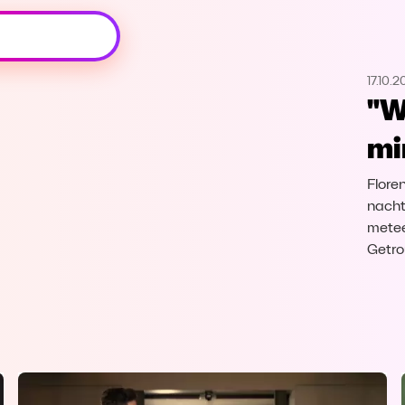
Oeps, browser niet ondersteund
17.10.
Voor je onze programma's gaat ontdekken,
"W
best je browser updaten of hieronder één
van de ondersteunde browsers
mi
downloaden.
Flore
Google Chrome
Download
nacht
metee
Firefox
Download
Getro
Safari
Download
Microsoft Edge
Download
Opera
Download