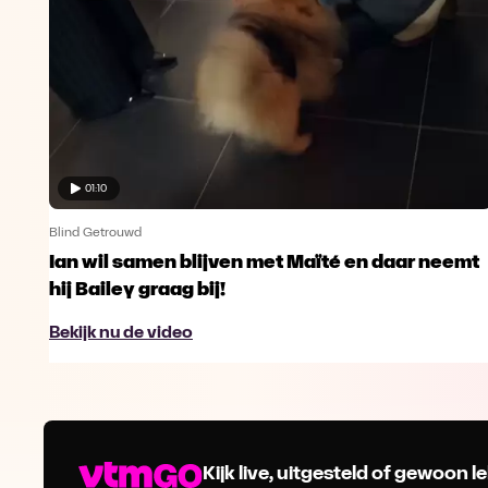
01:10
Blind Getrouwd
Ian wil samen blijven met Maïté en daar neemt
hij Bailey graag bij!
Bekijk nu de video
Kijk live, uitgesteld of gewoon