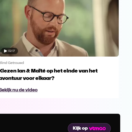
02:17
Blind Getrouwd
Blin
Kiezen Ian & Maïté op het einde van het
Ga 
avontuur voor elkaar?
en s
Bekijk nu de video
Bek
Kijk op