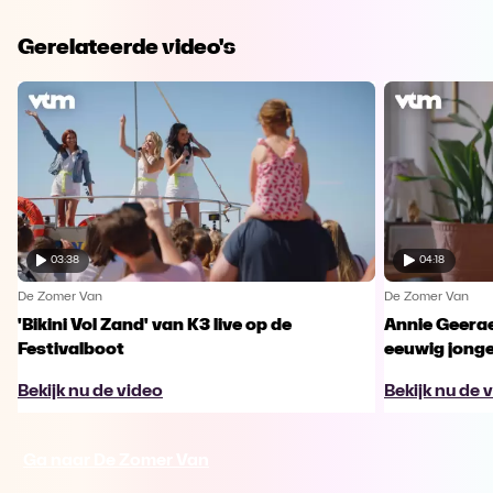
Gerelateerde video's
03:38
04:18
De Zomer Van
De Zomer Van
'Bikini Vol Zand' van K3 live op de
Annie Geerae
Festivalboot
eeuwig jonge
Bekijk nu de video
Bekijk nu de 
Ga naar De Zomer Van