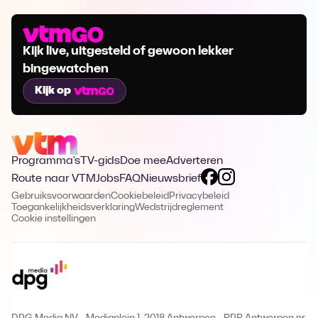
Kijk live, uitgesteld of gewoon lekker
bingewatchen
Kijk op
Programma's
TV-gids
Doe mee
Adverteren
Route naar VTM
Jobs
FAQ
Nieuwsbrief
Gebruiksvoorwaarden
Cookiebeleid
Privacybeleid
Toegankelijkheidsverklaring
Wedstrijdreglement
Cookie instellingen