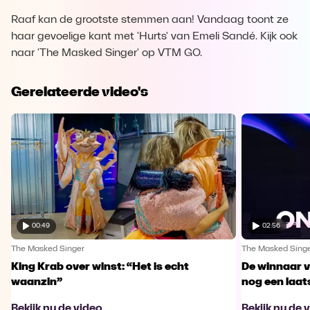
Raaf kan de grootste stemmen aan! Vandaag toont ze
haar gevoelige kant met 'Hurts' van Emeli Sandé. Kijk ook
naar 'The Masked Singer' op VTM GO.
Gerelateerde video's
00:49
02:56
The Masked Singer
The Masked Sing
King Krab over winst: “Het is echt
De winnaar 
waanzin”
nog een laa
Bekijk nu de video
Bekijk nu de 