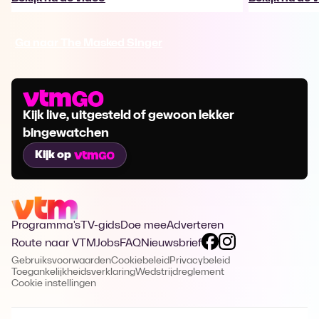
Ga naar The Masked Singer
Kijk live, uitgesteld of gewoon lekker
bingewatchen
Kijk op
Programma's
TV-gids
Doe mee
Adverteren
Route naar VTM
Jobs
FAQ
Nieuwsbrief
Gebruiksvoorwaarden
Cookiebeleid
Privacybeleid
Toegankelijkheidsverklaring
Wedstrijdreglement
Cookie instellingen