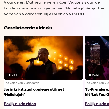
Vlaanderen. Mathieu Terryn en Koen Wauters slaan de
handen in elkaar en zingen samen 'Nobelprijs'. Bekijk 'The
Voice van Vlaanderen' bij VTM en op VTM GO.
Gerelateerde video's
03:11
03:42
The Voice van Vlaanderen
The Voice van Vl
Joris krijgt zaal opnieuw stil met
Tv-Première:
‘Hallelujah’
hit ‘Let You 
Bekijk nu de video
Bekijk nu de 