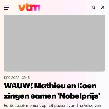
Oeps, browser niet ondersteund
Voor je onze programma's gaat ontdekken,
best je browser updaten of hieronder één
van de ondersteunde browsers
downloaden.
Google Chrome
Download
Firefox
Download
Safari
Download
19.10.2022
-
01:45
WAUW! Mathieu en Koen
Microsoft Edge
Download
zingen samen 'Nobelprijs'
Opera
Download
Fantastisch moment op het podium van The Voice van