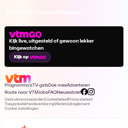
Ga naar The Voice van Vlaanderen
Kijk live, uitgesteld of gewoon lekker
bingewatchen
Kijk op
Programma's
TV-gids
Doe mee
Adverteren
Route naar VTM
Jobs
FAQ
Nieuwsbrief
Gebruiksvoorwaarden
Cookiebeleid
Privacybeleid
Toegankelijkheidsverklaring
Wedstrijdreglement
Cookie instellingen