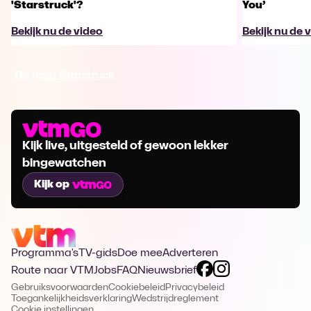
'Starstruck'?
You’
Bekijk nu de video
Bekijk nu de 
Ga naar Starstruck
Kijk live, uitgesteld of gewoon lekker
bingewatchen
Kijk op
Programma's
TV-gids
Doe mee
Adverteren
Route naar VTM
Jobs
FAQ
Nieuwsbrief
Gebruiksvoorwaarden
Cookiebeleid
Privacybeleid
Toegankelijkheidsverklaring
Wedstrijdreglement
Cookie instellingen