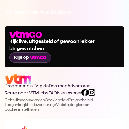
Ga naar Sergio Over De Grens
Kijk live, uitgesteld of gewoon lekker
bingewatchen
Kijk op
Programma's
TV-gids
Doe mee
Adverteren
Route naar VTM
Jobs
FAQ
Nieuwsbrief
Gebruiksvoorwaarden
Cookiebeleid
Privacybeleid
Toegankelijkheidsverklaring
Wedstrijdreglement
Cookie instellingen