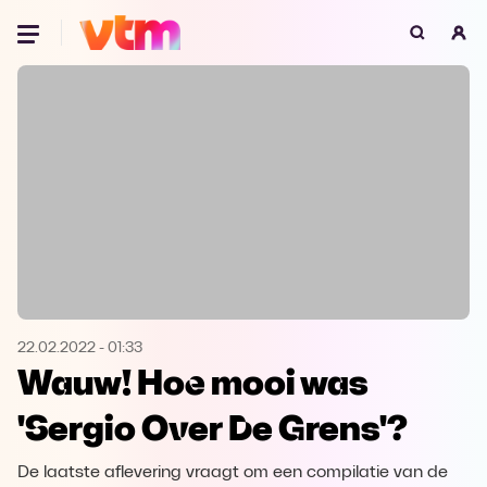
Oeps, browser niet ondersteund
Voor je onze programma's gaat ontdekken,
best je browser updaten of hieronder één
van de ondersteunde browsers
downloaden.
Google Chrome
Download
Firefox
Download
Safari
Download
22.02.2022
-
01:33
Wauw! Hoe mooi was
Microsoft Edge
Download
'Sergio Over De Grens'?
Opera
Download
De laatste aflevering vraagt om een compilatie van de