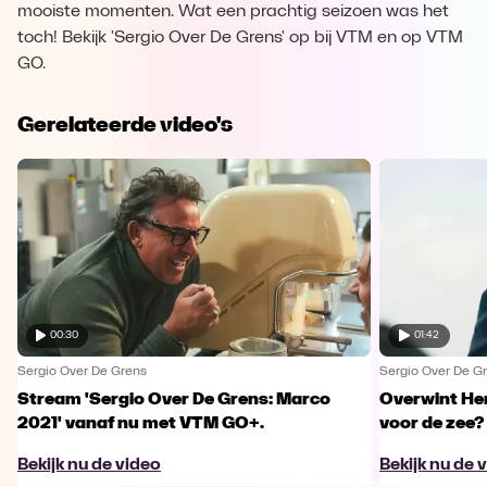
mooiste momenten. Wat een prachtig seizoen was het
toch! Bekijk 'Sergio Over De Grens' op bij VTM en op VTM
GO.
Gerelateerde video's
00:30
01:42
Sergio Over De Grens
Sergio Over De G
Stream 'Sergio Over De Grens: Marco
Overwint He
2021' vanaf nu met VTM GO+.
voor de zee?
Bekijk nu de video
Bekijk nu de 