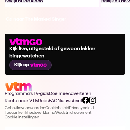
Bekijk nu de video
Bekijk nu de 
Ga naar The Masked Singer
Kijk live, uitgesteld of gewoon lekker
bingewatchen
Kijk op
Programma's
TV-gids
Doe mee
Adverteren
Route naar VTM
Jobs
FAQ
Nieuwsbrief
Gebruiksvoorwaarden
Cookiebeleid
Privacybeleid
Toegankelijkheidsverklaring
Wedstrijdreglement
Cookie instellingen