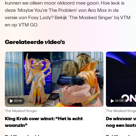
kunnen we alleen maar akkoord mee gaan. Hoe leuk is
deze 'Maybe You're The Problem' van Ava Max in de
versie van Foxy Lady? Bekijk 'The Masked Singer' bij VTM
en op VTM GO.
Gerelateerde video's
00:49
02:56
The Masked Singer
The Masked Sing
King Krab over winst: “Het is echt
De winnaar 
waanzin”
nog een laa