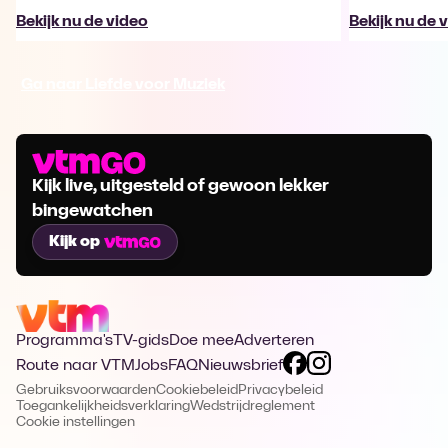
Bekijk nu de video
Bekijk nu de 
Ga naar Liefde voor Muziek
Kijk live, uitgesteld of gewoon lekker
bingewatchen
Kijk op
Programma's
TV-gids
Doe mee
Adverteren
Route naar VTM
Jobs
FAQ
Nieuwsbrief
Gebruiksvoorwaarden
Cookiebeleid
Privacybeleid
Toegankelijkheidsverklaring
Wedstrijdreglement
Cookie instellingen