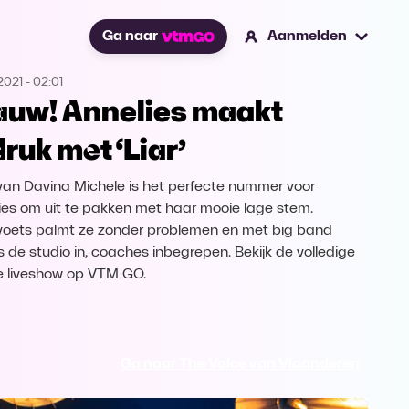
Ga naar
Aanmelden
2021
-
02:01
uw! Annelies maakt
druk met ‘Liar’
’ van Davina Michele is het perfecte nummer voor
ies om uit te pakken met haar mooie lage stem.
voets palmt ze zonder problemen en met big band
es de studio in, coaches inbegrepen. Bekijk de volledige
e liveshow op VTM GO.
Ga naar The Voice van Vlaanderen