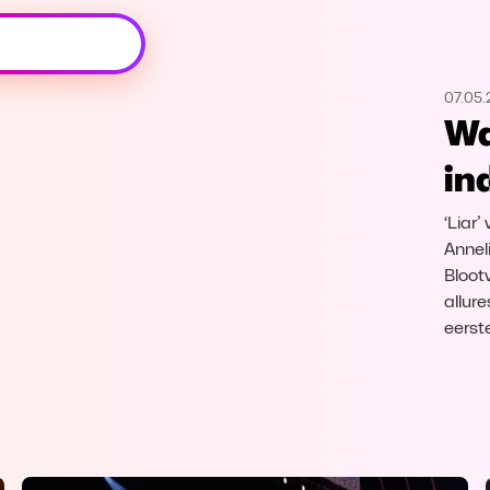
Oeps, browser niet ondersteund
07.05.
Voor je onze programma's gaat ontdekken,
Wa
best je browser updaten of hieronder één
van de ondersteunde browsers
in
downloaden.
‘Liar
Google Chrome
Download
Annel
Bloot
Firefox
Download
allur
eerst
Safari
Download
Microsoft Edge
Download
Opera
Download