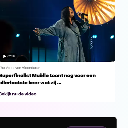
02:56
The Voice van Vlaanderen
The 
Superfinalist Maëlle toont nog voor een
Het
allerlaatste keer wat zij ...
Vl
Bekijk nu de video
Bek