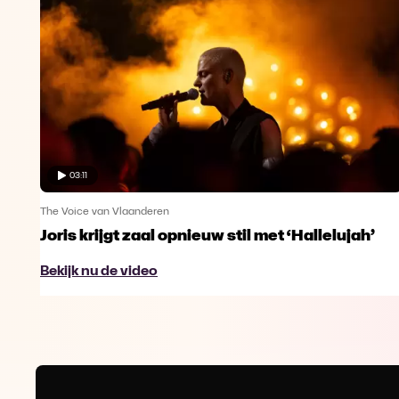
03:11
The Voice van Vlaanderen
Joris krijgt zaal opnieuw stil met ‘Hallelujah’
Bekijk nu de video