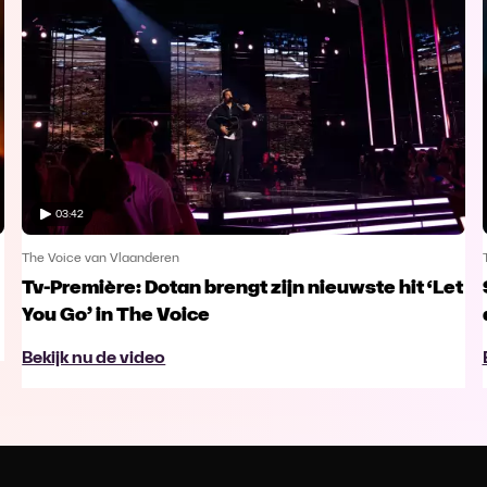
03:42
The Voice van Vlaanderen
Tv-Première: Dotan brengt zijn nieuwste hit ‘Let
You Go’ in The Voice
Bekijk nu de video