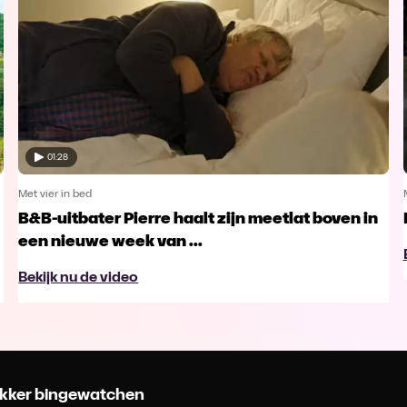
01:28
Met vier in bed
B&B-uitbater Pierre haalt zijn meetlat boven in
een nieuwe week van ...
Bekijk nu de video
 lekker bingewatchen