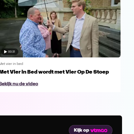
00:31
Met vier in bed
Met v
Met Vier in Bed wordt met Vier Op De Stoep
Kan
in 
Bekijk nu de video
Bek
Kijk op