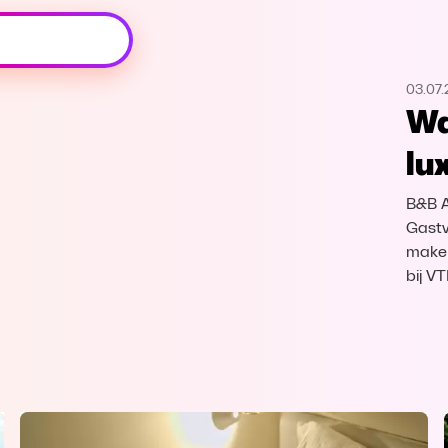
Oeps, browser niet ondersteund
03.07
Voor je onze programma's gaat ontdekken,
Wa
best je browser updaten of hieronder één
van de ondersteunde browsers
lu
downloaden.
B&B A
Google Chrome
Download
Gastv
maken
Firefox
Download
bij V
Safari
Download
Microsoft Edge
Download
Opera
Download