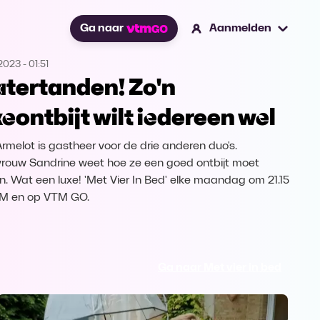
Ga naar
Aanmelden
.2023
-
01:51
tertanden! Zo'n
xeontbijt wilt iedereen wel
rmelot is gastheer voor de drie anderen duo's.
rouw Sandrine weet hoe ze een goed ontbijt moet
. Wat een luxe! 'Met Vier In Bed' elke maandag om 21.15
TM en op VTM GO.
Ga naar Met vier in bed