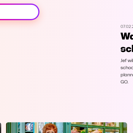
Oeps, browser niet ondersteund
07.02
Voor je onze programma's gaat ontdekken,
Wa
best je browser updaten of hieronder één
van de ondersteunde browsers
sc
downloaden.
Jef wi
Google Chrome
Download
schoo
plann
Firefox
Download
GO.
Safari
Download
Microsoft Edge
Download
Opera
Download