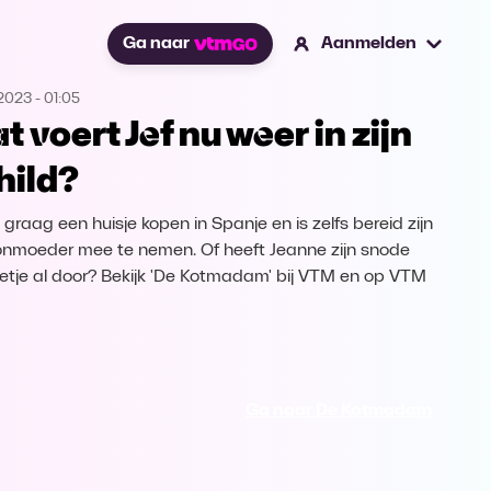
Ga naar
Aanmelden
.2023
-
01:05
t voert Jef nu weer in zijn
hild?
l graag een huisje kopen in Spanje en is zelfs bereid zijn
nmoeder mee te nemen. Of heeft Jeanne zijn snode
etje al door? Bekijk 'De Kotmadam' bij VTM en op VTM
Ga naar De Kotmadam