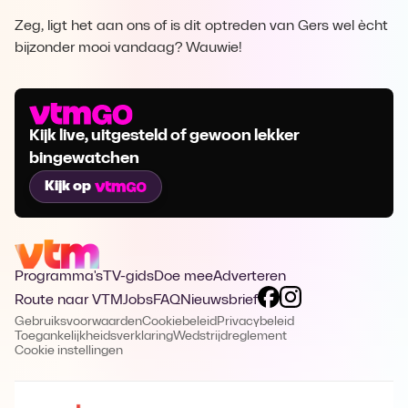
Zeg, ligt het aan ons of is dit optreden van Gers wel ècht
bijzonder mooi vandaag? Wauwie!
Kijk live, uitgesteld of gewoon lekker
bingewatchen
Kijk op
Programma's
TV-gids
Doe mee
Adverteren
Route naar VTM
Jobs
FAQ
Nieuwsbrief
Gebruiksvoorwaarden
Cookiebeleid
Privacybeleid
Toegankelijkheidsverklaring
Wedstrijdreglement
Cookie instellingen