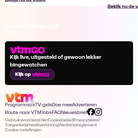
Bekijk nu de 
Ga naar Huis Gemaakt
Kijk live, uitgesteld of gewoon lekker
bingewatchen
Kijk op
Programma's
TV-gids
Doe mee
Adverteren
Route naar VTM
Jobs
FAQ
Nieuwsbrief
Gebruiksvoorwaarden
Cookiebeleid
Privacybeleid
Toegankelijkheidsverklaring
Wedstrijdreglement
Cookie instellingen