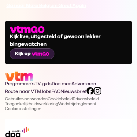
Ga naar Make Belgium Great Again
Kijk live, uitgesteld of gewoon lekker
bingewatchen
Kijk op
Programma's
TV-gids
Doe mee
Adverteren
Route naar VTM
Jobs
FAQ
Nieuwsbrief
Gebruiksvoorwaarden
Cookiebeleid
Privacybeleid
Toegankelijkheidsverklaring
Wedstrijdreglement
Cookie instellingen