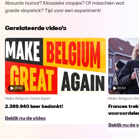
Absurde humor? Klassieke mopjes? Of misschien wat
goede slapstick? Tijd voor een experiment!
Gerelateerde video's
01:58
03:50
Make Belgium Great Again
Make Belgium Gre
2.389.940 keer bedankt!
Frances trek
vooroordele
Bekijk nu de video
Bekijk nu de 