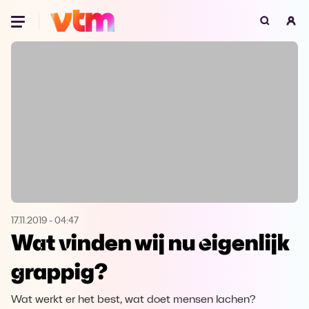
Oeps, browser niet ondersteund
Voor je onze programma's gaat ontdekken,
best je browser updaten of hieronder één
van de ondersteunde browsers
downloaden.
Google Chrome
Download
Firefox
Download
Safari
Download
17.11.2019
-
04:47
Wat vinden wij nu eigenlijk
Microsoft Edge
Download
grappig?
Opera
Download
Wat werkt er het best, wat doet mensen lachen?