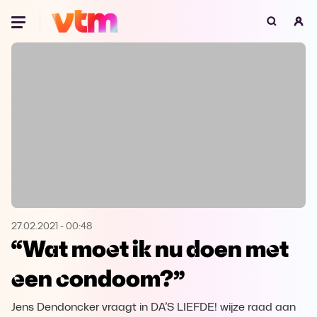
Oeps, browser niet ondersteund
Voor je onze programma's gaat ontdekken,
best je browser updaten of hieronder één
van de ondersteunde browsers
downloaden.
Google Chrome
Download
Firefox
Download
Safari
Download
27.02.2021
-
00:48
“Wat moet ik nu doen met
Microsoft Edge
Download
een condoom?”
Opera
Download
Jens Dendoncker vraagt in DA’S LIEFDE! wijze raad aan