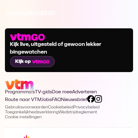
Ga naar DA'S LIEFDE!
Kijk live, uitgesteld of gewoon lekker
bingewatchen
Kijk op
Programma's
TV-gids
Doe mee
Adverteren
Route naar VTM
Jobs
FAQ
Nieuwsbrief
Gebruiksvoorwaarden
Cookiebeleid
Privacybeleid
Toegankelijkheidsverklaring
Wedstrijdreglement
Cookie instellingen