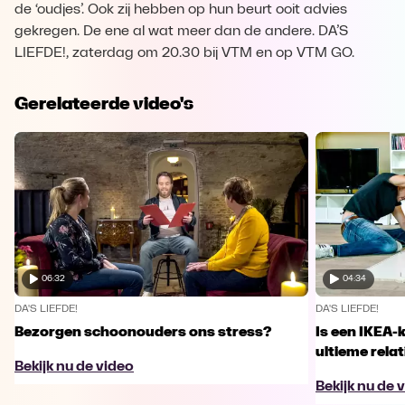
de ‘oudjes’. Ook zij hebben op hun beurt ooit advies
gekregen. De ene al wat meer dan de andere. DA’S
LIEFDE!, zaterdag om 20.30 bij VTM en op VTM GO.
Gerelateerde video's
06:32
04:34
DA'S LIEFDE!
DA'S LIEFDE!
Bezorgen schoonouders ons stress?
Is een IKEA-k
ultieme relat
Bekijk nu de video
Bekijk nu de 