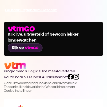
Ga naar Erfgenaam Gezocht
Kijk live, uitgesteld of gewoon lekker
bingewatchen
Kijk op
Programma's
TV-gids
Doe mee
Adverteren
Route naar VTM
Jobs
FAQ
Nieuwsbrief
Gebruiksvoorwaarden
Cookiebeleid
Privacybeleid
Toegankelijkheidsverklaring
Wedstrijdreglement
Cookie instellingen