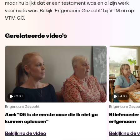
maar nu blijkt dat er een testament was en al zijn werk
voor niets was. Bekijk 'Erfgenaam Gezocht' bij VTM en op
VTM GO.
Gerelateerde video's
02:03
04:08
Erfgenaam Gezocht
Erfgenaam Gezoc
Axel: "Dit is de eerste case die ik niet ga
Stiefmoeder 
kunnen oplossen"
erfgenaam
Bekijk nu de video
Bekijk nu de 