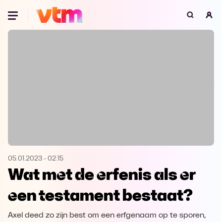
Oeps, browser niet ondersteund
Voor je onze programma's gaat ontdekken,
best je browser updaten of hieronder één
van de ondersteunde browsers
downloaden.
Google Chrome
Download
Firefox
Download
Safari
Download
05.01.2023
-
02:15
Wat met de erfenis als er
Microsoft Edge
Download
een testament bestaat?
Opera
Download
Axel deed zo zijn best om een erfgenaam op te sporen,