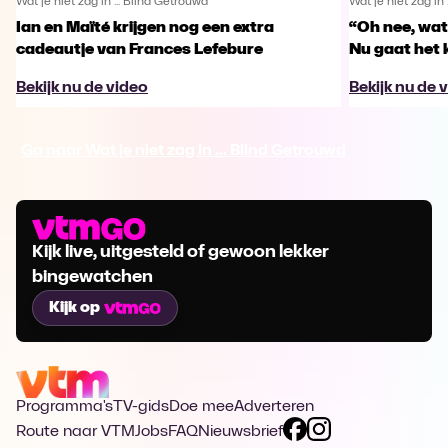
Wat je niet zag in ... Blind Getrouwd
Wat je niet zag in 
Ian en Maïté krijgen nog een extra
“Oh nee, wat
cadeautje van Frances Lefebure
Nu gaat het 
Bekijk nu de video
Bekijk nu de 
Ga naar Wat je niet zag in ... Blind Getrouwd
Kijk live, uitgesteld of gewoon lekker
bingewatchen
Kijk op
Programma's
TV-gids
Doe mee
Adverteren
Route naar VTM
Jobs
FAQ
Nieuwsbrief