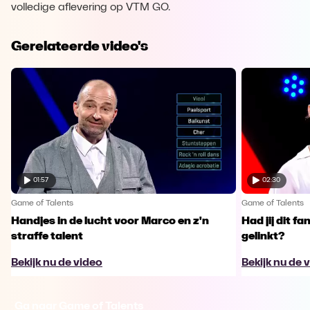
volledige aflevering op VTM GO.
Gerelateerde video's
01:57
02:30
Game of Talents
Game of Talents
Handjes in de lucht voor Marco en z'n
Had jij dit f
straffe talent
gelinkt?
Bekijk nu de video
Bekijk nu de 
Ga naar Game of Talents