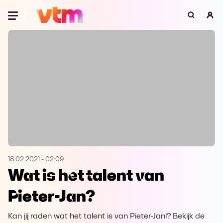
Oeps, browser niet ondersteund
Voor je onze programma's gaat ontdekken,
best je browser updaten of hieronder één
van de ondersteunde browsers
downloaden.
Google Chrome
Download
Firefox
Download
Safari
Download
18.02.2021
-
02:09
Wat is het talent van
Microsoft Edge
Download
Pieter-Jan?
Opera
Download
Kan jij raden wat het talent is van Pieter-Janl? Bekijk de