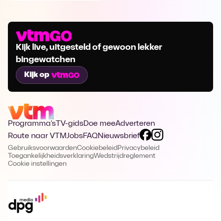
Kijk live, uitgesteld of gewoon lekker
bingewatchen
Kijk op
Programma's
TV-gids
Doe mee
Adverteren
Route naar VTM
Jobs
FAQ
Nieuwsbrief
Gebruiksvoorwaarden
Cookiebeleid
Privacybeleid
Toegankelijkheidsverklaring
Wedstrijdreglement
Cookie instellingen