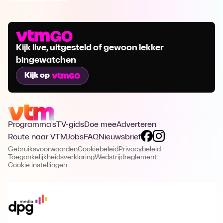
Kijk live, uitgesteld of gewoon lekker
bingewatchen
Kijk op
Programma's
TV-gids
Doe mee
Adverteren
Route naar VTM
Jobs
FAQ
Nieuwsbrief
Gebruiksvoorwaarden
Cookiebeleid
Privacybeleid
Toegankelijkheidsverklaring
Wedstrijdreglement
Cookie instellingen