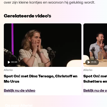
over zijn kleine kantjes en waarvan hij gelukkig wordt.
Gerelateerde video's
00:34
01:05
Allerlei
Allerlei
Spot On! met Dina Tersago, Christoff en
Spot On! me
Mo Urus
Schetters en
Bekijk nu de video
Bekijk nu de 
Ga naar Allerlei