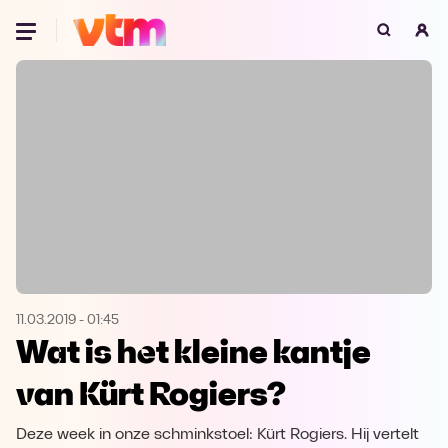
Oeps, browser niet ondersteund
Voor je onze programma's gaat ontdekken,
best je browser updaten of hieronder één
van de ondersteunde browsers
downloaden.
Google Chrome
Download
Firefox
Download
Safari
Download
11.03.2019
-
01:45
Wat is het kleine kantje
Microsoft Edge
Download
van Kürt Rogiers?
Opera
Download
Deze week in onze schminkstoel: Kürt Rogiers. Hij vertelt