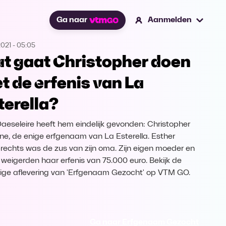
Ga naar
Aanmelden
2021
-
05:05
t gaat Christopher doen
t de erfenis van La
terella?
Daeseleire heeft hem eindelijk gevonden: Christopher
e, de enige erfgenaam van La Esterella. Esther
echts was de zus van zijn oma. Zijn eigen moeder en
 weigerden haar erfenis van 75.000 euro. Bekijk de
dige aflevering van 'Erfgenaam Gezocht' op VTM GO.
Ga naar Erfgenaam Gezocht