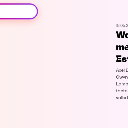
Oeps, browser niet ondersteund
18.05.
Voor je onze programma's gaat ontdekken,
Wa
best je browser updaten of hieronder één
van de ondersteunde browsers
me
downloaden.
Es
Google Chrome
Download
Axel 
Firefox
Download
Gwynn
Lambr
tante
Safari
Download
volle
Microsoft Edge
Download
Opera
Download