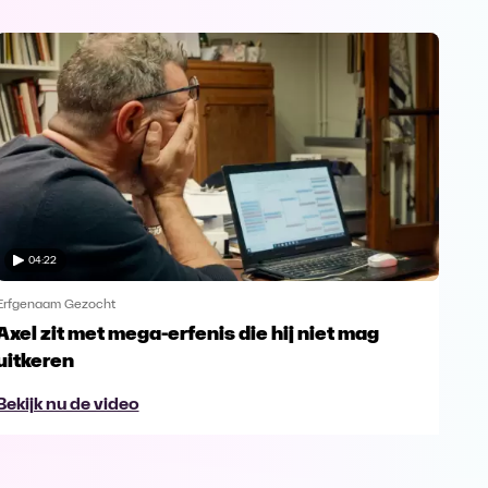
04:22
Erfgenaam Gezocht
Erfg
Axel zit met mega-erfenis die hij niet mag
Axe
uitkeren
erf
Bekijk nu de video
Bek